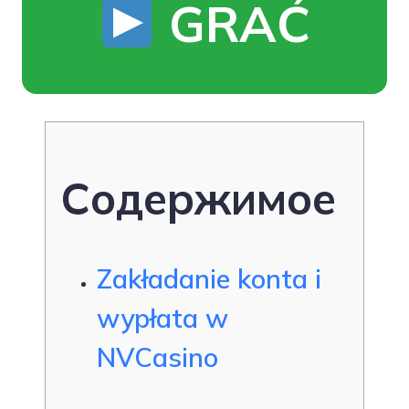
GRAĆ
Содержимое
Zakładanie konta i
wypłata w
NVCasino