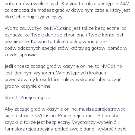
automatów i wiele innych. Kasyno to także dostępne 24/7,
co oznacza, że możesz grać w dowolnym czasie, który jest
dla Ciebie najprzyjazniejszy.
Warto zauważyć, że NVCasino jest także bezpieczne, co
oznacza, że Twoje dane są chronione i Twoje konto jest
bezpieczne. Kasyno to także obsługiwane przez
doświadczonych specjalistów, którzy są gotowi pomóc w
każdej sprawie.
Jeśli chcesz zacząć grać w kasynie online, to NVCasino
jest idealnym wyborem. W następnych krokach
przedstawimy kroki, które należy wykonać, aby zacząć
grać w kasynie online.
Krok 1: Zarejestruj się
Aby zacząć grać w kasynie online, musisz zarejestrować
się na stronie NVCasino. Proces rejestracji jest prosty i
szybki, a także jest bezpieczny. Wystarczy wypełnić
formularz rejestracyjny, podać swoje dane i wybrać hasło.