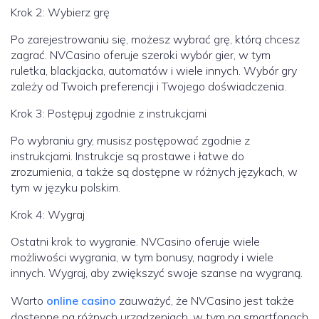
Krok 2: Wybierz grę
Po zarejestrowaniu się, możesz wybrać grę, którą chcesz
zagrać. NVCasino oferuje szeroki wybór gier, w tym
ruletka, blackjacka, automatów i wiele innych. Wybór gry
zależy od Twoich preferencji i Twojego doświadczenia.
Krok 3: Postępuj zgodnie z instrukcjami
Po wybraniu gry, musisz postępować zgodnie z
instrukcjami. Instrukcje są prostawe i łatwe do
zrozumienia, a także są dostępne w różnych językach, w
tym w języku polskim.
Krok 4: Wygraj
Ostatni krok to wygranie. NVCasino oferuje wiele
możliwości wygrania, w tym bonusy, nagrody i wiele
innych. Wygraj, aby zwiększyć swoje szanse na wygraną.
Warto
online casino
zauważyć, że NVCasino jest także
dostępne na różnych urządzeniach, w tym na smartfonach