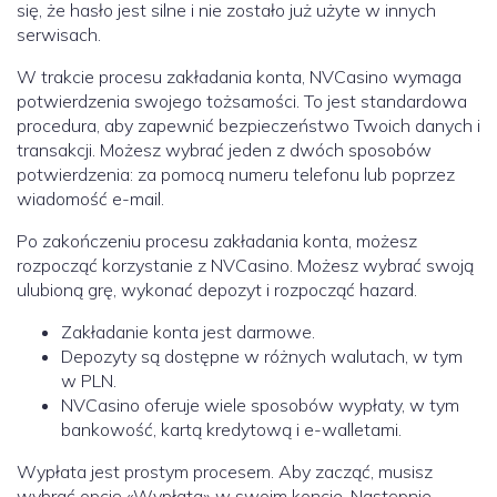
się, że hasło jest silne i nie zostało już użyte w innych
serwisach.
W trakcie procesu zakładania konta, NVCasino wymaga
potwierdzenia swojego tożsamości. To jest standardowa
procedura, aby zapewnić bezpieczeństwo Twoich danych i
transakcji. Możesz wybrać jeden z dwóch sposobów
potwierdzenia: za pomocą numeru telefonu lub poprzez
wiadomość e-mail.
Po zakończeniu procesu zakładania konta, możesz
rozpocząć korzystanie z NVCasino. Możesz wybrać swoją
ulubioną grę, wykonać depozyt i rozpocząć hazard.
Zakładanie konta jest darmowe.
Depozyty są dostępne w różnych walutach, w tym
w PLN.
NVCasino oferuje wiele sposobów wypłaty, w tym
bankowość, kartą kredytową i e-walletami.
Wypłata jest prostym procesem. Aby zacząć, musisz
wybrać opcję «Wypłata» w swoim koncie. Następnie,