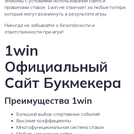
знакомы с условиями использования сайта и
правилами ставок. 1win не отвечает за любые потери,
которые могут возникнуть в результате игры.
Никогда не забывайте о безопасности и
ответственности при игре!
1win
Официальный
Сайт Букмекера
Преимущества 1win
Большой выбор спортивных событий
Высокие коэффициенты
Многофункциональная система ставок
Мобильная версия сайта