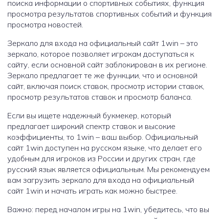
поиска информации о спортивных событиях, функция
просмотра результатов спортивных событий и функция
просмотра новостей.
Зеркало для входа на официальный сайт 1win – это
зеркало, которое позволяет игрокам доступаться к
сайту, если основной сайт заблокирован в их регионе.
Зеркало предлагает те же функции, что и основной
сайт, включая поиск ставок, просмотр истории ставок,
просмотр результатов ставок и просмотр баланса.
Если вы ищете надежный букмекер, который
предлагает широкий спектр ставок и высокие
коэффициенты, то 1win – ваш выбор. Официальный
сайт 1win доступен на русском языке, что делает его
удобным для игроков из России и других стран, где
русский язык является официальным. Мы рекомендуем
вам загрузить зеркало для входа на официальный
сайт 1win и начать играть как можно быстрее.
Важно: перед началом игры на 1win, убедитесь, что вы