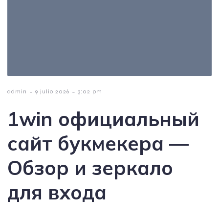
-
-
admin
9 julio 2026
3:02 pm
1win официальный
сайт букмекера —
Обзор и зеркало
для входа