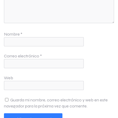
Nombre
*
Correo electrónico
*
Web
Guarda mi nombre, correo electrónico y web en este
navegador para la próxima vez que comente.