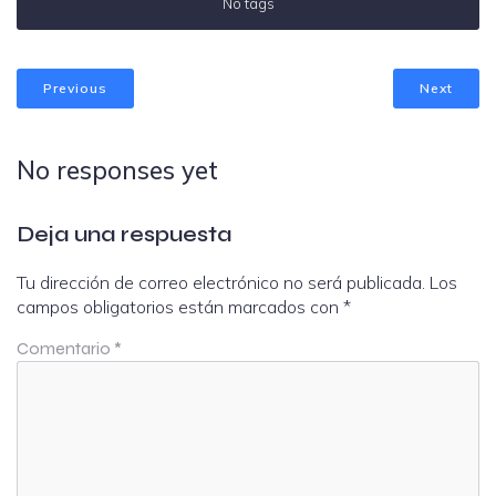
No tags
Previous
Next
No responses yet
Deja una respuesta
Tu dirección de correo electrónico no será publicada.
Los
campos obligatorios están marcados con
*
Comentario
*