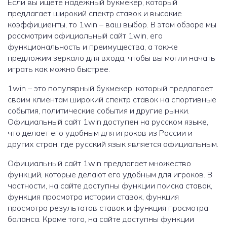
Если вы ищете надежный букмекер, который
предлагает широкий спектр ставок и высокие
коэффициенты, то 1win – ваш выбор. В этом обзоре мы
рассмотрим официальный сайт 1win, его
функциональность и преимущества, а также
предложим зеркало для входа, чтобы вы могли начать
играть как можно быстрее.
1win – это популярный букмекер, который предлагает
своим клиентам широкий спектр ставок на спортивные
события, политические события и другие рынки.
Официальный сайт 1win доступен на русском языке,
что делает его удобным для игроков из России и
других стран, где русский язык является официальным.
Официальный сайт 1win предлагает множество
функций, которые делают его удобным для игроков. В
частности, на сайте доступны функции поиска ставок,
функция просмотра истории ставок, функция
просмотра результатов ставок и функция просмотра
баланса. Кроме того, на сайте доступны функции