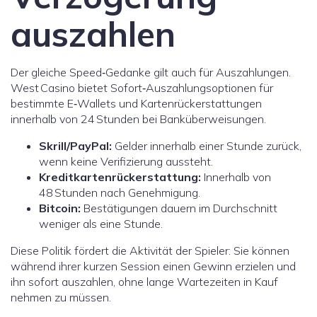
auszahlen
Der gleiche Speed‑Gedanke gilt auch für Auszahlungen.
West Casino bietet Sofort‑Auszahlungsoptionen für
bestimmte E‑Wallets und Kartenrückerstattungen
innerhalb von 24 Stunden bei Banküberweisungen.
Skrill/PayPal:
Gelder innerhalb einer Stunde zurück,
wenn keine Verifizierung aussteht.
Kreditkartenrückerstattung:
Innerhalb von
48 Stunden nach Genehmigung.
Bitcoin:
Bestätigungen dauern im Durchschnitt
weniger als eine Stunde.
Diese Politik fördert die Aktivität der Spieler: Sie können
während ihrer kurzen Session einen Gewinn erzielen und
ihn sofort auszahlen, ohne lange Wartezeiten in Kauf
nehmen zu müssen.