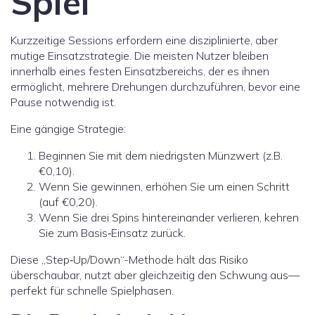
Spiel
Kurzzeitige Sessions erfordern eine disziplinierte, aber
mutige Einsatzstrategie. Die meisten Nutzer bleiben
innerhalb eines festen Einsatzbereichs, der es ihnen
ermöglicht, mehrere Drehungen durchzuführen, bevor eine
Pause notwendig ist.
Eine gängige Strategie:
Beginnen Sie mit dem niedrigsten Münzwert (z.B.
€0,10).
Wenn Sie gewinnen, erhöhen Sie um einen Schritt
(auf €0,20).
Wenn Sie drei Spins hintereinander verlieren, kehren
Sie zum Basis‑Einsatz zurück.
Diese „Step‑Up/Down“-Methode hält das Risiko
überschaubar, nutzt aber gleichzeitig den Schwung aus—
perfekt für schnelle Spielphasen.