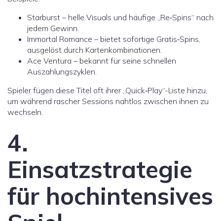
Starburst – helle Visuals und häufige „Re‑Spins“ nach
jedem Gewinn.
Immortal Romance – bietet sofortige Gratis‑Spins,
ausgelöst durch Kartenkombinationen.
Ace Ventura – bekannt für seine schnellen
Auszahlungszyklen.
Spieler fügen diese Titel oft ihrer „Quick‑Play“-Liste hinzu,
um während rascher Sessions nahtlos zwischen ihnen zu
wechseln.
4.
Einsatzstrategie
für hochintensives