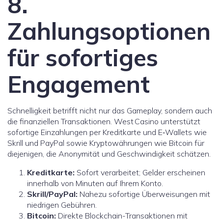
8.
Zahlungsoptionen
für sofortiges
Engagement
Schnelligkeit betrifft nicht nur das Gameplay, sondern auch
die finanziellen Transaktionen. West Casino unterstützt
sofortige Einzahlungen per Kreditkarte und E‑Wallets wie
Skrill und PayPal sowie Kryptowährungen wie Bitcoin für
diejenigen, die Anonymität und Geschwindigkeit schätzen.
Kreditkarte:
Sofort verarbeitet; Gelder erscheinen
innerhalb von Minuten auf Ihrem Konto.
Skrill/PayPal:
Nahezu sofortige Überweisungen mit
niedrigen Gebühren.
Bitcoin:
Direkte Blockchain-Transaktionen mit