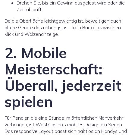
Drehen Sie, bis ein Gewinn ausgelöst wird oder die
Zeit abläuft.
Da die Oberfläche leichtgewichtig ist, bewältigen auch
ältere Geräte das reibungslos—kein Ruckeln zwischen
Klick und Walzenanzeige.
2. Mobile
Meisterschaft:
Überall, jederzeit
spielen
Für Pendler, die eine Stunde im öffentlichen Nahverkehr
verbringen, ist West Casino’s mobiles Design ein Segen.
Das responsive Layout passt sich nahtlos an Handys und