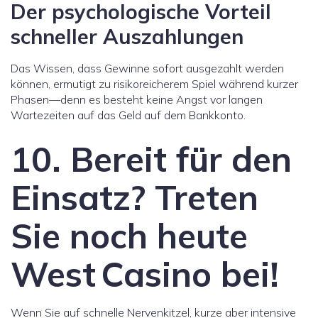
Der psychologische Vorteil
schneller Auszahlungen
Das Wissen, dass Gewinne sofort ausgezahlt werden
können, ermutigt zu risikoreicherem Spiel während kurzer
Phasen—denn es besteht keine Angst vor langen
Wartezeiten auf das Geld auf dem Bankkonto.
10. Bereit für den
Einsatz? Treten
Sie noch heute
West Casino bei!
Wenn Sie auf schnelle Nervenkitzel, kurze aber intensive