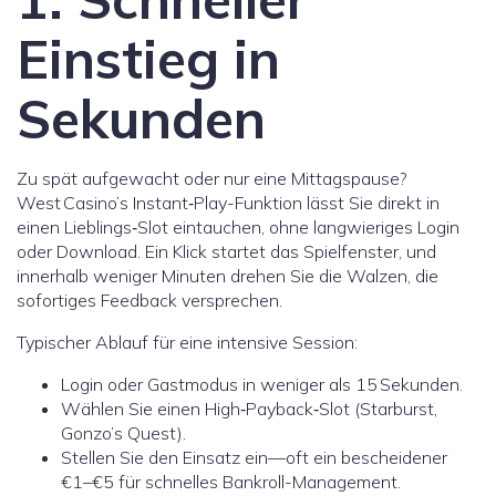
Einstieg in
Sekunden
Zu spät aufgewacht oder nur eine Mittagspause?
West Casino’s Instant‑Play-Funktion lässt Sie direkt in
einen Lieblings‑Slot eintauchen, ohne langwieriges Login
oder Download. Ein Klick startet das Spielfenster, und
innerhalb weniger Minuten drehen Sie die Walzen, die
sofortiges Feedback versprechen.
Typischer Ablauf für eine intensive Session:
Login oder Gastmodus in weniger als 15 Sekunden.
Wählen Sie einen High‑Payback‑Slot (Starburst,
Gonzo’s Quest).
Stellen Sie den Einsatz ein—oft ein bescheidener
€1–€5 für schnelles Bankroll-Management.