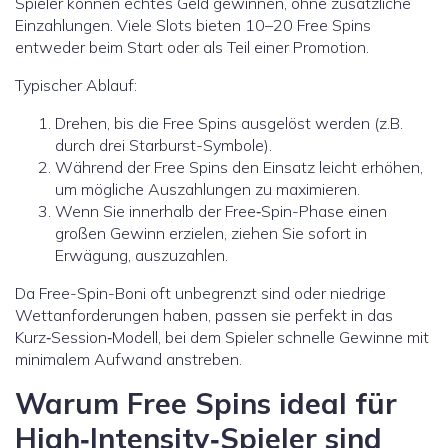
Spieler können echtes Geld gewinnen, ohne zusätzliche
Einzahlungen. Viele Slots bieten 10–20 Free Spins
entweder beim Start oder als Teil einer Promotion.
Typischer Ablauf:
Drehen, bis die Free Spins ausgelöst werden (z.B.
durch drei Starburst-Symbole).
Während der Free Spins den Einsatz leicht erhöhen,
um mögliche Auszahlungen zu maximieren.
Wenn Sie innerhalb der Free‑Spin-Phase einen
großen Gewinn erzielen, ziehen Sie sofort in
Erwägung, auszuzahlen.
Da Free-Spin-Boni oft unbegrenzt sind oder niedrige
Wettanforderungen haben, passen sie perfekt in das
Kurz‑Session‑Modell, bei dem Spieler schnelle Gewinne mit
minimalem Aufwand anstreben.
Warum Free Spins ideal für
High‑Intensity‑Spieler sind