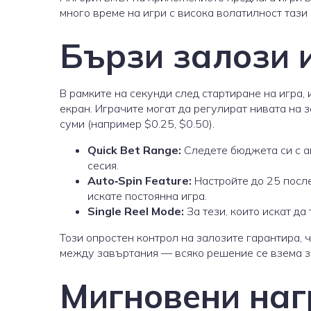
много време на игри с висока волатилност тази
Бързи залози 
В рамките на секунди след стартиране на игра, 
екран. Играчите могат да регулират нивата на 
суми (например $0.25, $0.50).
Quick Bet Range:
Следете бюджета си с а
сесия.
Auto‑Spin Feature:
Настройте до 25 после
искате постоянна игра.
Single Reel Mode:
За тези, които искат да
Този опростен контрол на залозите гарантира, 
между завъртания — всяко решение се взема за
Мигновени наг