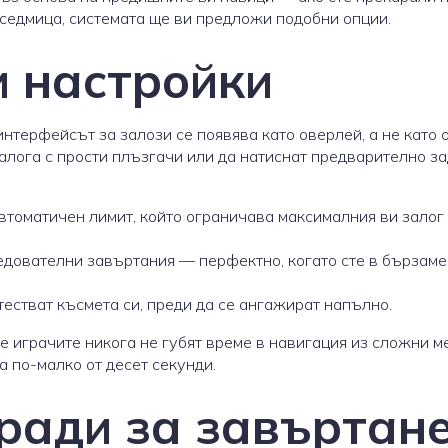
 седмица, системата ще ви предложи подобни опции.
и настройки
интерфейсът за залози се появява като оверлей, а не като 
залога с прости плъзгачи или да натиснат предварително з
втоматичен лимит, който ограничава максималния ви залог
дователни завъртания — перфектно, когато сте в бързаме,
 тестват късмета си, преди да се ангажират напълно.
че играчите никога не губят време в навигация из сложни 
 по-малко от десет секунди.
ради за завъртан