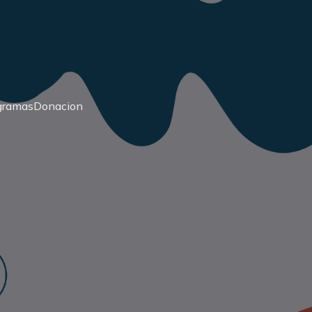
gramas
Donacion