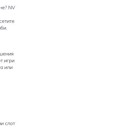
ене? NV
сетите
би,
ешения
т игри
та или
ни слот