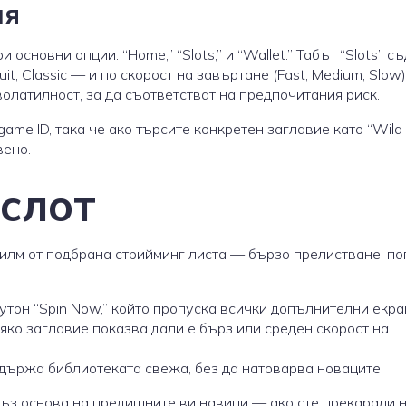
ия
основни опции: “Home,” “Slots,” и “Wallet.” Табът “Slots” 
t, Classic — и по скорост на завъртане (Fast, Medium, Slow)
олатилност, за да съответстват на предпочитания риск.
ame ID, така че ако търсите конкретен заглавие като “Wild
вено.
 слот
филм от подбрана стрийминг листа — бързо прелистване, по
утон “Spin Now,” който пропуска всички допълнителни екра
яко заглавие показва дали е бърз или среден скорост на
държа библиотеката свежа, без да натоварва новаците.
ъз основа на предишните ви навици — ако сте прекарали 