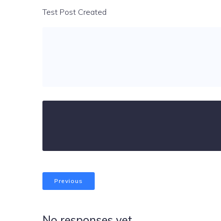
Test Post Created
Previous
No responses yet