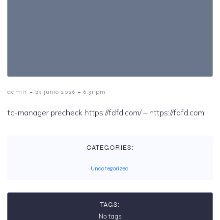
-
-
admin
29 junio 2026
6:31 pm
tc-manager precheck https://fdfd.com/ – https://fdfd.com
CATEGORIES:
Uncategorized
TAGS:
No tags